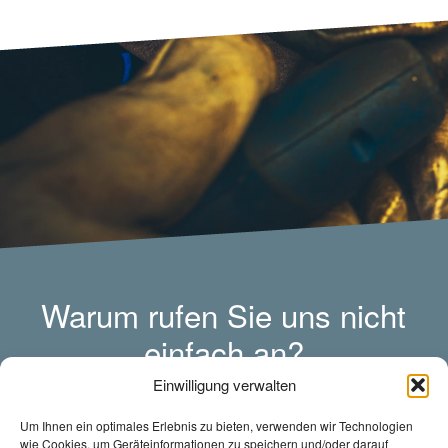
Warum rufen Sie uns nicht
einfach an?
Wir freuen uns auf Sie.
Einwilligung verwalten
Um Ihnen ein optimales Erlebnis zu bieten, verwenden wir Technologien
wie Cookies, um Geräteinformationen zu speichern und/oder darauf