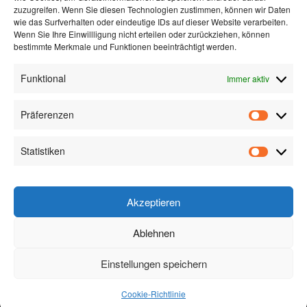
zuzugreifen. Wenn Sie diesen Technologien zustimmen, können wir Daten
wie das Surfverhalten oder eindeutige IDs auf dieser Website verarbeiten.
Wenn Sie Ihre Einwillligung nicht erteilen oder zurückziehen, können
bestimmte Merkmale und Funktionen beeinträchtigt werden.
JETZT
KONTAKTIEREN!
Funktional
Immer aktiv
Präferenzen
Präfere
Statistiken
Zauner Metallteile GmbH & Co KG
Statistik
Woerth 21, 4070 Eferding
T: +43 7272 3060
Akzeptieren
M: office@metallteile.com
Ablehnen
Einstellungen speichern
B
Datenschutz
Impressum
Cookie-Richtlinie (EU)
Cookie-Richtlinie
COPYRIGHT © 2018 ZAUNER