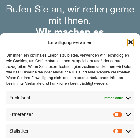
Rufen Sie an, wir reden gerne
mit Ihnen.
Wir machen es
unkompliziert.
Einwilligung verwalten
Um Ihnen ein optimales Erlebnis zu bieten, verwenden wir Technologien
wie Cookies, um Geräteinformationen zu speichern und/oder darauf
zuzugreifen. Wenn Sie diesen Technologien zustimmen, können wir Daten
wie das Surfverhalten oder eindeutige IDs auf dieser Website verarbeiten.
Wenn Sie Ihre Einwillligung nicht erteilen oder zurückziehen, können
bestimmte Merkmale und Funktionen beeinträchtigt werden.
JETZT
KONTAKTIEREN!
Funktional
Immer aktiv
Präferenzen
Präfere
Statistiken
Zauner Metallteile GmbH & Co KG
Statistik